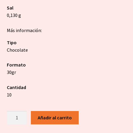
Sal
0,130 g
Más información:
Tipo
Chocolate
Formato
30gr
Cantidad
10
Chocolate
Añadir al carrito
negro
Tiramisú