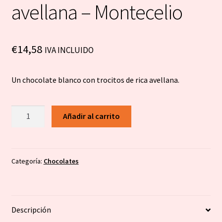
avellana – Montecelio
€
14,58
IVA INCLUIDO
Un chocolate blanco con trocitos de rica avellana.
Chocolate
Añadir al carrito
blanco
avellana
-
Montecelio
Categoría:
Chocolates
cantidad
Descripción