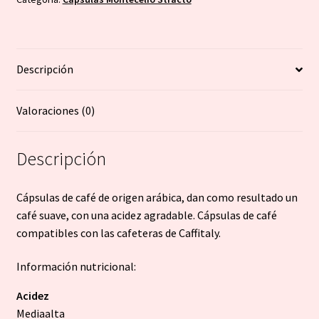
80
unidades
-
Descripción
Montecelio
Stracto
cantidad
Valoraciones (0)
Descripción
Cápsulas de café de origen arábica, dan como resultado un
café suave, con una acidez agradable. Cápsulas de café
compatibles con las cafeteras de Caffitaly.
Información nutricional:
Acidez
Mediaalta