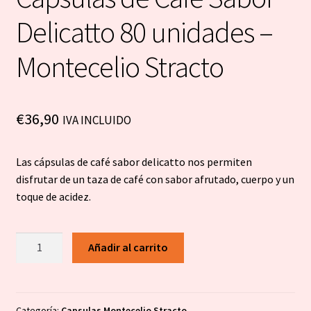
Delicatto 80 unidades –
Montecelio Stracto
€
36,90
IVA INCLUIDO
Las cápsulas de café sabor delicatto nos permiten
disfrutar de un taza de café con sabor afrutado, cuerpo y un
toque de acidez.
Cápsulas
Añadir al carrito
de
Café
Sabor
Delicatto
Categoría:
Capsulas Montecelio Stracto