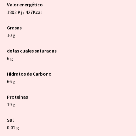
Valor energético
1802 Kj / 427Kcal
Grasas
10 g
de las cuales saturadas
6 g
Hidratos de Carbono
66 g
Proteínas
19 g
Sal
0,02 g