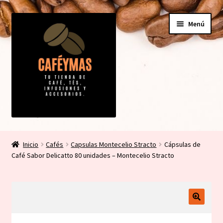
Ir
Ir
Menú
a
al
la
contenido
navegación
Expandi
Tienda
el
Inicio
Cafés
Capsulas Montecelio Stracto
Cápsulas de
menú
Expandi
Café Sabor Delicatto 80 unidades – Montecelio Stracto
Mi cuenta
hijo
el
menú
Contacto
hijo
Carrito