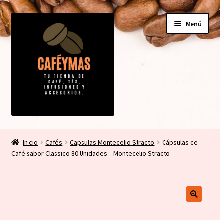
Ir
Ir
Menú
a
al
la
contenido
navegación
Expandi
Tienda
el
Inicio
Cafés
Capsulas Montecelio Stracto
Cápsulas de
menú
Expandi
Café sabor Classico 80 Unidades – Montecelio Stracto
Mi cuenta
hijo
el
menú
Contacto
hijo
Carrito