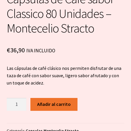
Classico 80 Unidades –
Montecelio Stracto
€
36,90
IVA INCLUIDO
Las cápsulas de café clásico nos permiten disfrutar de una
taza de café con sabor suave, ligero sabor afrutado y con
un toque de acidez.
Cápsulas
Añadir al carrito
de
Café
sabor
Classico
Categoría:
Capsulas Montecelio Stracto