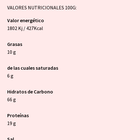
VALORES NUTRICIONALES 100G:
Valor energético
1802 Kj / 427Kcal
Grasas
10 g
de las cuales saturadas
6 g
Hidratos de Carbono
66 g
Proteínas
19 g
Sal