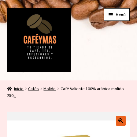
Ir
Ir
Menú
a
al
la
contenido
navegación
Expandi
Tienda
el
Inicio
Cafés
Molido
Café Valiente 100% arábica molido –
menú
Expandi
250g
Mi cuenta
hijo
el
menú
Contacto
hijo
Carrito