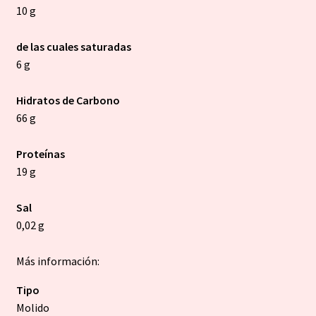
10 g
de las cuales saturadas
6 g
Hidratos de Carbono
66 g
Proteínas
19 g
Sal
0,02 g
Más información:
Tipo
Molido