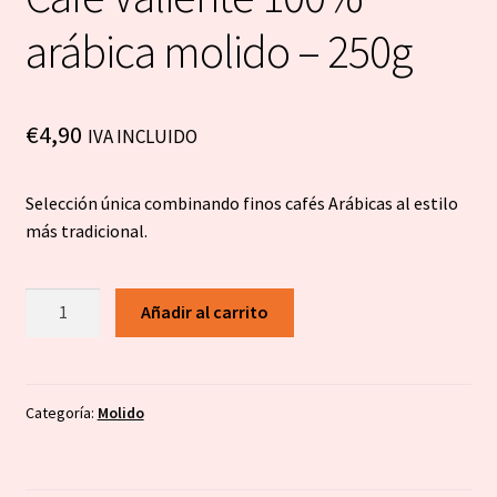
arábica molido – 250g
€
4,90
IVA INCLUIDO
Selección única combinando finos cafés Arábicas al estilo
más tradicional.
Café
Añadir al carrito
Valiente
100%
arábica
molido
Categoría:
Molido
-
250g
cantidad