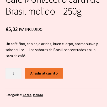
Brasil molido – 250g
€
5,32
IVA INCLUIDO
Un café fino, con baja acidez, buen cuerpo, aroma suave y
sabor dulce… Los sabores de Brasil concentrados en un
taza de café.
Café
Añadir al carrito
Montecelio
earth
de
Brasil
Categorías:
Cafés
,
Molido
molido
-