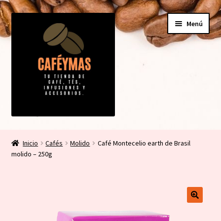
Ir
Ir
Menú
a
al
la
contenido
navegación
Expandi
Tienda
el
Inicio
Cafés
Molido
Café Montecelio earth de Brasil
menú
Expandi
molido – 250g
Mi cuenta
hijo
el
menú
Contacto
hijo
Carrito