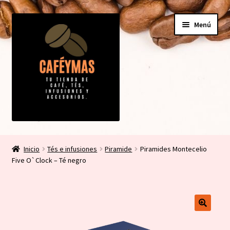
Ir
Ir
Menú
a
al
la
contenido
navegación
Expandi
Tienda
el
Inicio
Tés e infusiones
Piramide
Piramides Montecelio
menú
Expandi
Five O`Clock – Té negro
Mi cuenta
hijo
el
menú
Contacto
hijo
Carrito