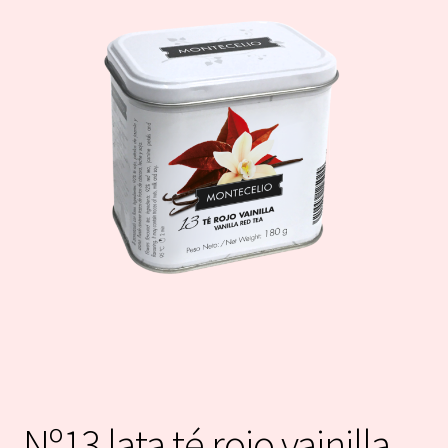
Nº13 lata té rojo vainilla