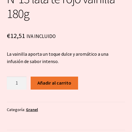
180g
€
12,51
IVA INCLUIDO
La vainilla aporta un toque dulce y aromático a una
infusión de sabor intenso.
Nº13
Añadir al carrito
lata
té
rojo
vainilla
Categoría:
Granel
180g
cantidad