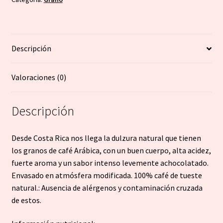
Rica
en
grano
Descripción
-
250g
cantidad
Valoraciones (0)
Descripción
Desde Costa Rica nos llega la dulzura natural que tienen
los granos de café Arábica, con un buen cuerpo, alta acidez,
fuerte aroma y un sabor intenso levemente achocolatado.
Envasado en atmósfera modificada. 100% café de tueste
natural.: Ausencia de alérgenos y contaminación cruzada
de estos.