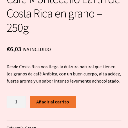
Costa Rica en grano –
250g
€
6,03
IVA INCLUIDO
Desde Costa Rica nos llega la dulzura natural que tienen
los granos de café Arábica, con un buen cuerpo, alta acidez,
fuerte aroma y un sabor intenso levemente achocolatado.
Café
Añadir al carrito
Montecelio
Earth
de
Costa
Categoría:
Grano