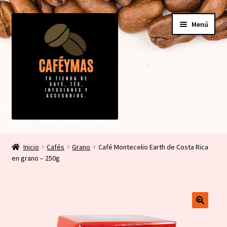
Ir
Ir
Menú
a
al
la
contenido
navegación
Expandi
Tienda
el
Inicio
Cafés
Grano
Café Montecelio Earth de Costa Rica
menú
Expandi
en grano – 250g
Mi cuenta
hijo
el
menú
Contacto
hijo
Carrito